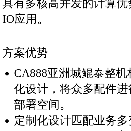
具有多核高并发的计算优势
IO应用。
方案优势
CA888亚洲城鲲泰整机
化设计，将众多配件进行
部署空间。
定制化设计匹配业务多