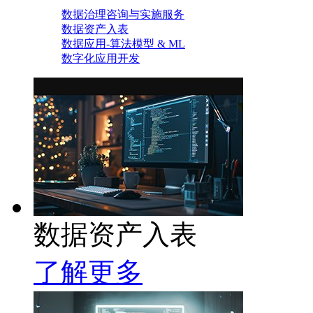
数据治理咨询与实施服务
数据资产入表
数据应用-算法模型 & ML
数字化应用开发
数据资产入表
了解更多