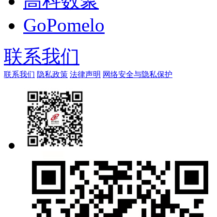
高科数聚
GoPomelo
联系我们
联系我们
隐私政策
法律声明
网络安全与隐私保护