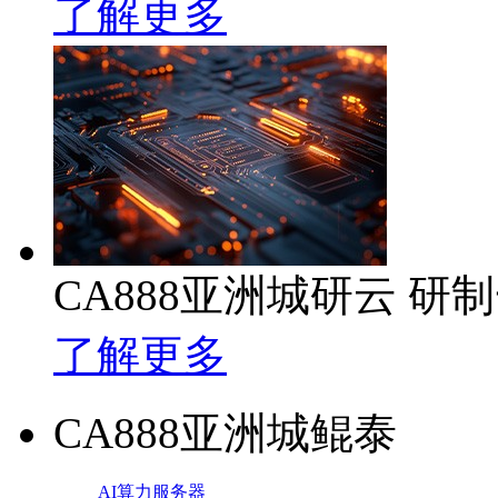
了解更多
CA888亚洲城研云 
了解更多
CA888亚洲城鲲泰
AI算力服务器