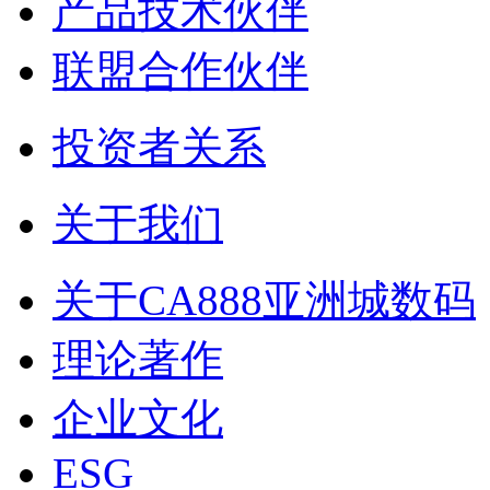
产品技术伙伴
联盟合作伙伴
投资者关系
关于我们
关于CA888亚洲城数码
理论著作
企业文化
ESG