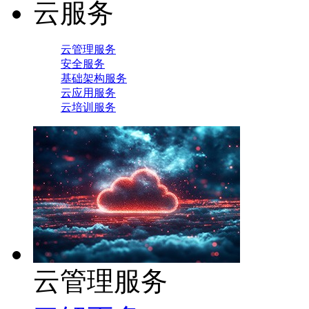
云服务
云管理服务
安全服务
基础架构服务
云应用服务
云培训服务
云管理服务