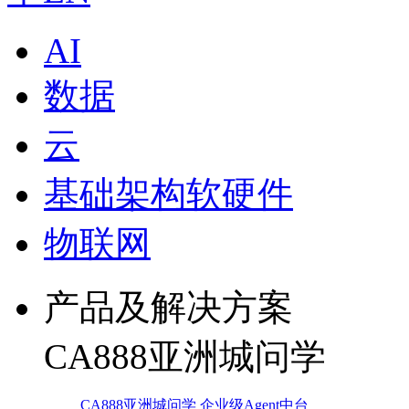
AI
数据
云
基础架构软硬件
物联网
产品及解决方案
CA888亚洲城问学
CA888亚洲城问学 企业级Agent中台