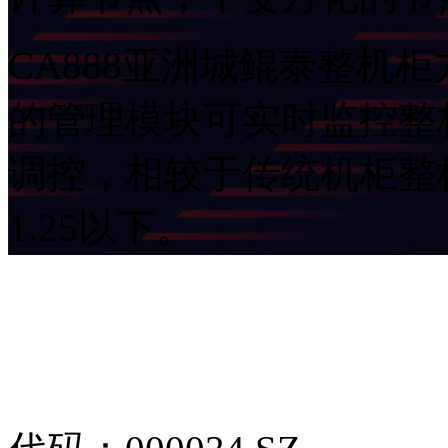
CA888亚洲城鲲泰整机柜
的管理模块可实时监控整柜
调控，相较于传统机柜整
1.25以下。