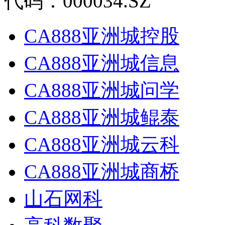
代码：000034.SZ
CA888亚洲城控股
CA888亚洲城信息
CA888亚洲城问学
CA888亚洲城鲲泰
CA888亚洲城云科
CA888亚洲城商桥
山石网科