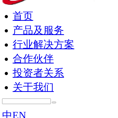
首页
产品及服务
行业解决方案
合作伙伴
投资者关系
关于我们
中
EN