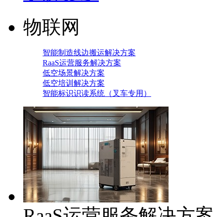
物联网
智能制造线边搬运解决方案
RaaS运营服务解决方案
低空场景解决方案
低空培训解决方案
智能标识识读系统（叉车专用）
RaaS运营服务解决方案