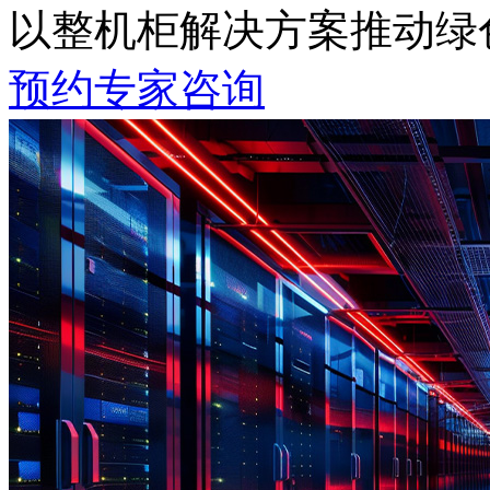
以整机柜解决方案推动绿
预约专家咨询