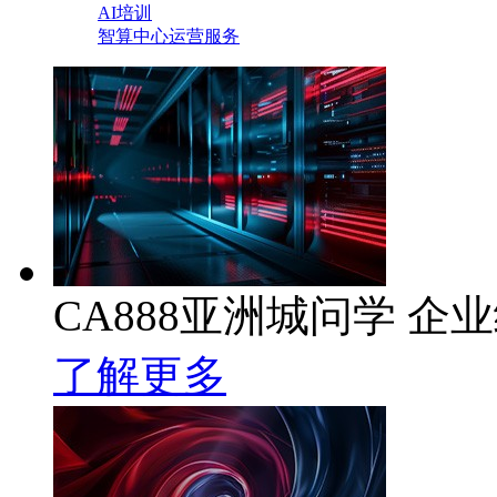
AI培训
智算中心运营服务
CA888亚洲城问学 企业
了解更多